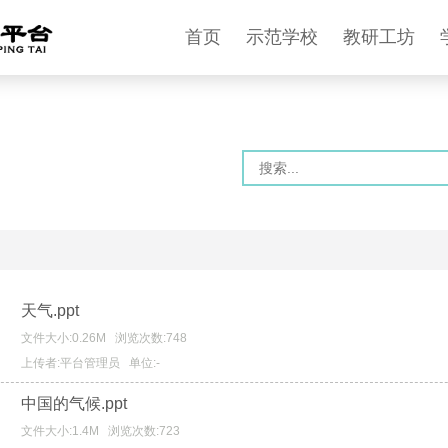
首页
示范学校
教研工坊
天气.ppt
文件大小:0.26M
浏览次数:748
上传者:平台管理员
单位:-
中国的气候.ppt
文件大小:1.4M
浏览次数:723